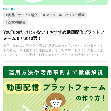
2026-05-22
商品・サービス紹介
マニュアル・ハウツー動画
企業PR動画
YouTubeだけじゃない！おすすめ動画配信プラットフ
ォームまとめ10選！
近年、動画コンテンツの需要が急速に高まっています。インターネッ
トの普及、高速化された通信速度、そしてスマートフォンの進化によ
り、どこにいても手軽に動画を楽しむことができる時代になりまし
た。そして、結果的に利用者はありとあらゆる動画配信プラットフォ
ームを選べるような環境が当たり前のように存在します。しかし、そ
こでの問題は、どのプラットフォームが最も自分のニーズに合ったも
のなのか、ということ。プロフェッショナル向けに特化していたり、
エンターテインメントや趣味を中心としたコンテンツが豊富であった
り、結局自分にはどれが適しているのかわかりにくいですよね。そこ
で本記事では、数ある動画配信プラットフォームの中から「おすす
め」のサービスをピックアップし、その特徴や魅力を詳しく解説して
いきますのでぜひ最後までご覧ください。