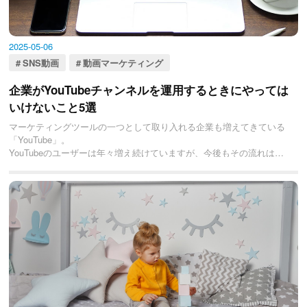
2025-05-06
SNS動画
動画マーケティング
企業がYouTubeチャンネルを運用するときにやっては
いけないこと5選
マーケティングツールの一つとして取り入れる企業も増えてきている
「YouTube」。
YouTubeのユーザーは年々増え続けていますが、今後もその流れは加
速し、影響力が増すことが予想されます。
そのため、「YouTubeチャンネルの運用を始めたい！」と考えている
企業も多いのではないでしょうか？
ただ、YouTubeは始めれば誰でも成果をあげられるようなものではあ
りません。
実際、頑張って動画を制作しても成果をあげられていない企業はたく
さんあります。
そこでぜひ理解しておきたいのが、「企業がYouTubeチャンネルを運
用する上でやってはいけないこと」について。
今回は、代表的な5つのやってはいけないことについて、やってはいけ
ない理由にも触れながら紹介していきます。