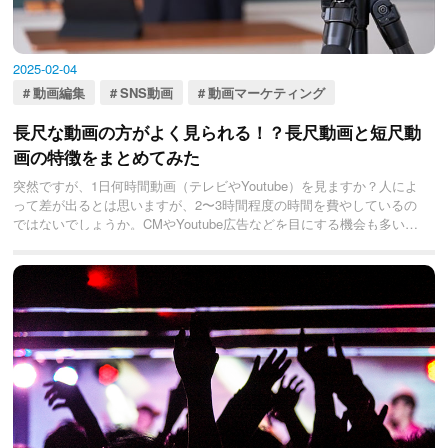
2025-02-04
動画編集
SNS動画
動画マーケティング
長尺な動画の方がよく見られる！？長尺動画と短尺動
画の特徴をまとめてみた
突然ですが、1日何時間動画（テレビやYoutube）を見ますか？人によ
って差が出るとは思いますが、2〜3時間程度の時間を費やしているの
ではないでしょうか。CMやYoutube広告などを目にする機会も多いと
思います。
そして近年、この動画による集客が注目を浴びています。
そこで、動画の長さが視聴率や集客に与える影響や特徴について解説
していきたいと思います。
この記事を読めば「短尺動画の特徴」と「長尺動画の特徴」を理解で
きると思います。