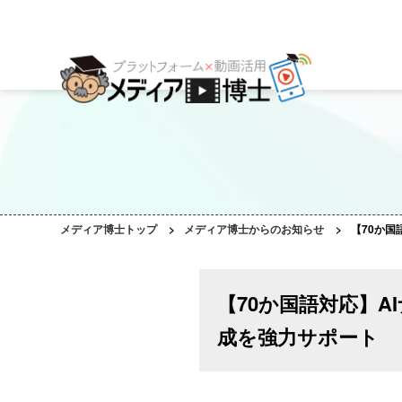
プラットフォーム
ご利用会社様の声
コンサルティング・サポート
動画編集ツール
プラットフォーム事例
お役立ち資料
AI機能
作成動画事例
コラム
ご相談事例
メディア博士トップ
>
メディア博士からのお知らせ
>
【70か
【70か国語対応】
成を強力サポート