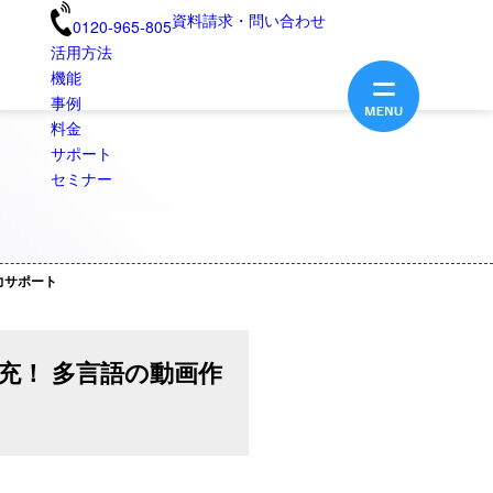
資料請求・問い合わせ
0120-965-805
活用方法
機能
事例
料金
サポート
セミナー
力サポート
充！ 多言語の動画作