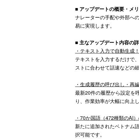
■ アップデートの概要・メ
ナレーターの手配や外部へ
易に実現します。
■ 主なアップデート内容の
・テキスト入力で自動生成！
テキストを入力するだけで、
ストに合わせて話速などの
・生成履歴の呼び出し・再
最新20件の履歴から設定を
り、作業効率が大幅に向上
・70か国語（472種類のA
新たに追加されたベトナム語
択可能です。