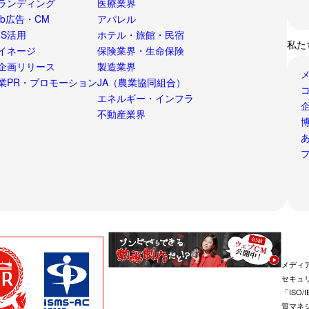
ランディング
医療業界
eb広告・CM
アパレル
NS活用
ホテル・旅館・民宿
私た
イネージ
保険業界・生命保険
企画リリース
製造業界
業PR・プロモーション
JA（農業協同組合）
エネルギー・インフラ
不動産業界
博
メディ
セキュ
「ISO/I
質マネジ