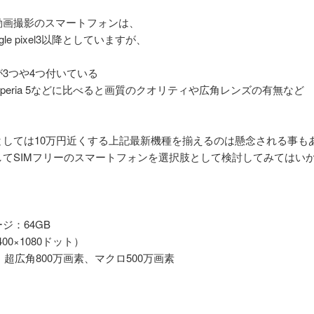
動画撮影のスマートフォンは、
google pixel3以降としていますが、
3つや4つ付いている
xy 10、Xperia 5などに比べると画質のクオリティや広角レンズの有無など
。
としては10万円近くする上記最新機種を揃えるのは懸念される事も
てSIMフリーのスマートフォンを選択肢として検討してみてはい
ジ：64GB
00×1080ドット）
、超広角800万画素、マクロ500万画素