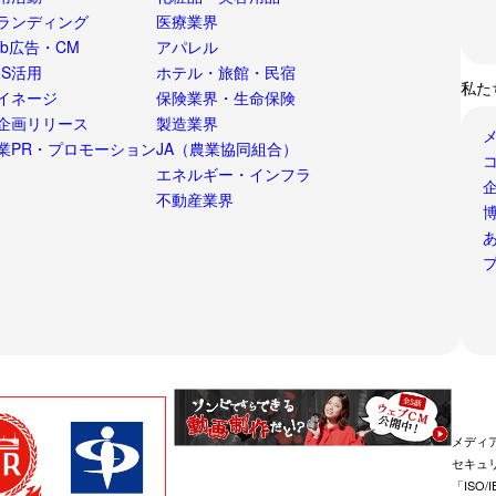
ランディング
医療業界
eb広告・CM
アパレル
NS活用
ホテル・旅館・民宿
私た
イネージ
保険業界・生命保険
企画リリース
製造業界
業PR・プロモーション
JA（農業協同組合）
エネルギー・インフラ
不動産業界
博
メディ
セキュ
「ISO/I