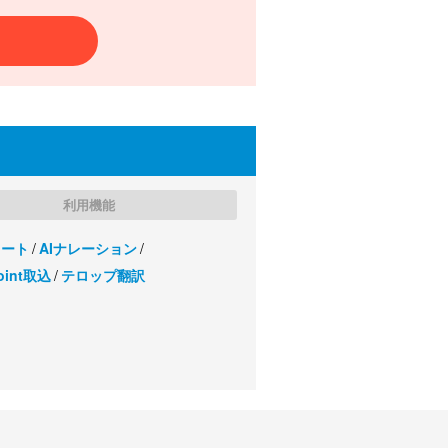
利用機能
レート
AIナレーション
oint取込
テロップ翻訳