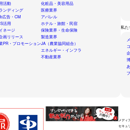
用活動
化粧品・美容用品
ランディング
医療業界
eb広告・CM
アパレル
NS活用
ホテル・旅館・民宿
私た
イネージ
保険業界・生命保険
企画リリース
製造業界
業PR・プロモーション
JA（農業協同組合）
エネルギー・インフラ
不動産業界
博
メディ
セキュ