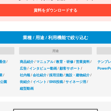
資料をダウンロードする
業種 / 用途 / 利用機能で絞り込む
用途
・通信
商品紹介
マニュアル
教育・研修
営業資料
テンプ
広告
インタビュー動画
顧客サポート
PowerP
業
社内報
会社紹介
採用活動
施設・建物紹介
・公園
街紹介
イベント
SNS投稿
サイネージ用
縦型動画