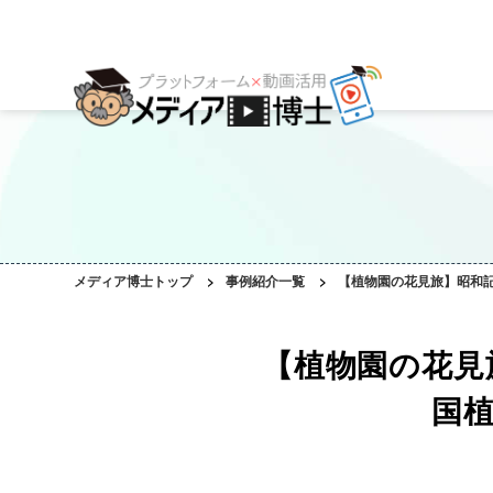
プラットフォーム
ご利用会社様の声
コンサルティング・サポート
動画編集ツール
プラットフォーム事例
お役立ち資料
AI機能
作成動画事例
コラム
ご相談事例
メディア博士トップ
>
事例紹介一覧
>
【植物園の花見旅】昭和
【植物園の花見
国