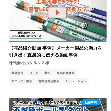
教育
農林水産・鉱業
生協・コープ
公社・官公庁・学校・公園
用途
商品紹介
マニュアル
教育・研修
営業資料
広告
インタビュー動画
顧客サポート
社内報
会社紹介
【商品紹介動画 事例】メーカー製品の魅力を
採用活動
施設・建物紹介
街紹介
イベント
引き出す直感的に伝える動画事例
SNS投稿
サイネージ用
縦型動画
株式会社ホタルクス様
利用機能
動画事例
メーカー・製造
商品紹介動画
テンプレート
AIナレーション
PowerPoint取込
マニュアル動画
営業資料用動画
AIナレーション
テロップ翻訳
動画事例