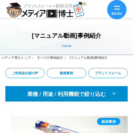
[マニュアル動画]事例紹介
case
メディア博士トップ
>
すべての事例紹介
>
[マニュアル動画]事例紹介
ご利用会社様の声
動画事例
プラットフォーム
業種 / 用途 / 利用機能で絞り込む
業種
不動産・建築
メーカー・製造
IT・通信
動画事例
小売・流通・商社
金融・保険
広告・メディア