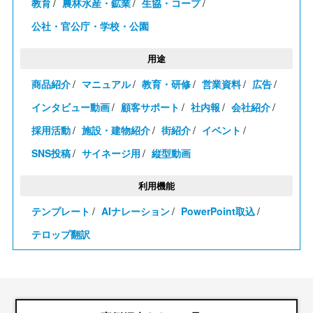
教育
農林水産・鉱業
生協・コープ
公社・官公庁・学校・公園
用途
商品紹介
マニュアル
教育・研修
営業資料
広告
インタビュー動画
顧客サポート
社内報
会社紹介
採用活動
施設・建物紹介
街紹介
イベント
SNS投稿
サイネージ用
縦型動画
利用機能
テンプレート
AIナレーション
PowerPoint取込
テロップ翻訳