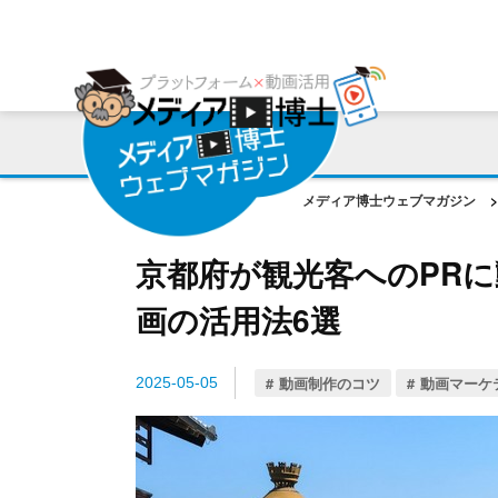
プラットフォーム
ご利用会社様の声
コンサルティング・サポート
動画編集ツール
プラットフォーム事例
お役立ち資料
AI機能
作成動画事例
コラム
メディア博士ウェブマガジン
>
ご相談事例
京都府が観光客へのPR
画の活用法6選
動画制作のコツ
動画マーケ
2025-05-05