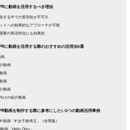
PRに動画を活用するべき理由
化する中での差別化が不可欠
ットへの効果的なアプローチが可能
需要の再活性化にも効果的
PRに動画を活用する際のおすすめの活用法6選
動画
介動画
動画
動画
介動画
向けの紹介動画
PR動画を制作する際に参考にしたい3つの動画活用事例
Ｒ動画「# 女子旅埼玉」（全県版）
画「Hello Otsu」