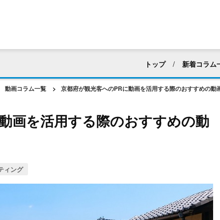
トップ
新着コラム
すべて
採用活動
動画コラム一覧
>
京都府が観光客へのPRに動画を活用する際のおすすめの動
マニュアル・ハウツー動
に動画を活用する際のおすすめの動
建築業界
化粧品・
アパレル
ホテル・
web広告・CM
新企
ティング
動画編集
社内向け
動画マーケティング