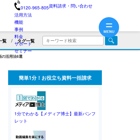
資料請求・問い合わせ
0120-965-805
活用方法
機能
事例
料金
一覧
タグ一覧
サポート
商品・サービス紹介
セミナー
画の活用法6選
画
企業PR動画
社内広報
美容用品
ブランディング
医療業界
簡単1分！お役立ち資料一括請求
旅館・民宿
保険業界・生命保険
画リリース
会員向け情報
不動産業界
動画制作のコツ
SNS動画
1分でわかる【メディア博士】最新パンフ
レット
業界別動画活用