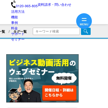
資料請求・問い合わせ
0120-965-805
活用方法
機能
事例
料金
一覧
タグ一覧
サポート
商品・サービス紹介
セミナー
画
企業PR動画
社内広報
美容用品
ブランディング
医療業界
旅館・民宿
保険業界・生命保険
画リリース
会員向け情報
不動産業界
動画制作のコツ
SNS動画
業界別動画活用