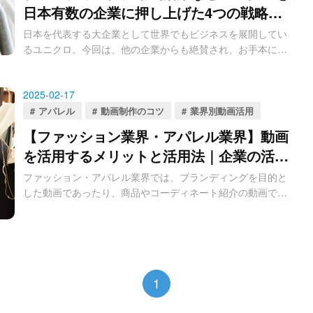
日本有数の企業に押し上げた4つの戦略と
は？
日本を代表する大企業として世界でもビジネスを展開してい
るユニクロ。今回は、他の企業からも絶賛され、お手本にさ
れることが多い、ユニクロの戦略について紹介していきま
す。
2025-02-17
アパレル
動画制作のコツ
業界別動画活用
【ファッション業界・アパレル業界】動画
を活用するメリットと活用法｜企業の活用
事例もご紹介
ファッション・アパレル業界では、ブランディングを目的と
した動画であったり、商品やコーディネート紹介の動画であ
ったり、様々な種類の動画が制作されています。
1