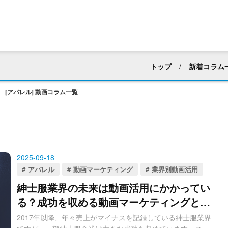
トップ
新着コラム
すべて
採用活動
[アパレル] 動画コラム一覧
マニュアル・ハウツー動
建築業界
化粧品・
アパレル
ホテル・
2025-09-18
web広告・CM
新企
アパレル
動画マーケティング
業界別動画活用
動画編集
社内向け
紳士服業界の未来は動画活用にかかってい
る？成功を収める動画マーケティングと
動画マーケティング
は？
2017年以降、年々売上がマイナスを記録している紳士服業界