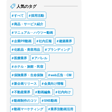
人気のタグ
すべて
採用活動
商品・サービス紹介
マニュアル・ハウツー動画
企業PR動画
社内広報
建築業界
化粧品・美容用品
ブランディング
医療業界
アパレル
ホテル・旅館・民宿
保険業界・生命保険
web広告・CM
新企画リリース
会員向け情報
不動産業界
動画編集
社内向け
動画制作のコツ
SNS動画
動画マーケティング
業界別動画活用