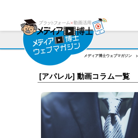
プラットフォーム
ご利用会社様の声
コンサルティング・サポート
動画編集ツール
プラットフォーム事例
お役立ち資料
AI機能
作成動画事例
コラム
メディア博士ウェブマガジン
>
ご相談事例
[アパレル] 動画コラム一覧