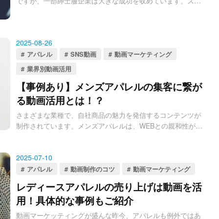
ですが、一部紳士服企業は大きな成功を収めています。スー
ツ離れやコロナという逆境を受けても負けない経営がそこに
は隠されています。そこで紳士服業界の基本的知識と共に、
成功している紳士服企業とはどういった特徴があるのか？ど
2025-08-26
のようなマーケティングをすべきかについて紐解いていきた
いと思います。
アパレル
SNS動画
動画マーケティング
業界別動画活用
【事例あり】メンズアパレルの集客に繋が
る動画活用とは！？
さまざまな業種で、自社商品の魅力を発信するコンテンツが
制作されています。メンズアパレルは、WEBとの親和性が高
く動画コンテンツを制作することで、多くの視聴者の注目を
集め、認知度の向上に繋げられることが可能です。
2025-07-10
本記事では、メンズアパレルの動画活用をする際に、どのよ
うなことに注意をすべきか解説をします。メンズアパレルの
アパレル
動画制作のコツ
動画マーケティング
広報担当の方で、動画コンテンツ制作を検討している方は、
レディースアパレルの売り上げは動画を活
参考にしてください。
用！具体的な事例もご紹介
動画マーケッティングが盛んな昨今、アパレルも例外ではあ