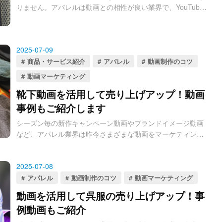
りません。アパレルは動画との相性が良い業界で、YouTube
上には多くのアパレル企業が公式チャンネルを持ち、動画を
公開しています。
2025-07-09
商品・サービス紹介
アパレル
動画制作のコツ
動画マーケティング
靴下動画を活用して売り上げアップ！動画
事例もご紹介します
シーズン毎の新作キャンペーン動画やブランドイメージ動画
など、アパレル業界は昨今さまざまな動画をマーケティング
に活用しています。今回はアパレル業界の中でも靴下に着目
して、動画マーケティングのメリットや方法、事例動画をご
2025-07-08
紹介します。
アパレル
動画制作のコツ
動画マーケティング
動画を活用して呉服の売り上げアップ！事
例動画もご紹介