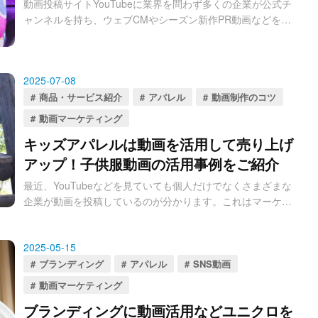
動画投稿サイトYouTubeに業界を問わず多くの企業が公式チ
ャンネルを持ち、ウェブCMやシーズン新作PR動画などを公
開しています。アパレル業界も例外ではありません。今回は
呉服を扱うお店に向けて、動画を活用したマーケティングを
オススメするとともに、実際にYouTube上で公開されている
2025-07-08
参考にしてほしい呉服に関する動画をご紹介します。
商品・サービス紹介
アパレル
動画制作のコツ
動画マーケティング
キッズアパレルは動画を活用して売り上げ
アップ！子供服動画の活用事例をご紹介
最近、YouTubeなどを見ていても個人だけでなくさまざまな
企業が動画を投稿しているのが分かります。これはマーケテ
ィングツールとして動画が活用され始めているということ。
キッズアパレル業界も例外ではありません。
2025-05-15
ブランディング
アパレル
SNS動画
動画マーケティング
ブランディングに動画活用などユニクロを