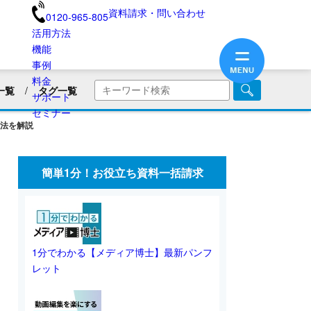
資料請求・問い合わせ
0120-965-805
活用方法
機能
事例
料金
一覧
タグ一覧
サポート
商品・サービス紹介
セミナー
法を解説
画
企業PR動画
社内広報
美容用品
ブランディング
医療業界
簡単1分！お役立ち資料一括請求
旅館・民宿
保険業界・生命保険
画リリース
会員向け情報
不動産業界
動画制作のコツ
SNS動画
1分でわかる【メディア博士】最新パンフ
レット
業界別動画活用