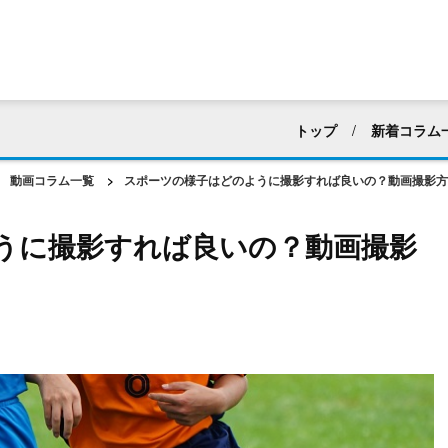
トップ
新着コラム
すべて
採用活動
動画コラム一覧
>
スポーツの様子はどのように撮影すれば良いの？動画撮影方
マニュアル・ハウツー動
うに撮影すれば良いの？動画撮影
建築業界
化粧品・
アパレル
ホテル・
web広告・CM
新企
動画編集
社内向け
動画マーケティング