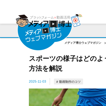
プラットフォーム
ご利用会社様の声
コンサルティング・サポート
動画編集ツール
プラットフォーム事例
お役立ち資料
AI機能
作成動画事例
コラム
メディア博士ウェブマガジン
>
ご相談事例
スポーツの様子はどのよ
方法を解説
動画制作のコツ
2025-11-03