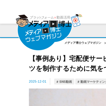
プラットフォーム
ご利用会社様の声
コンサルティング・サポート
動画編集ツール
プラットフォーム事例
お役立ち資料
AI機能
作成動画事例
コラム
メディア博士ウェブマガジン
>
ご相談事例
【事例あり】宅配便サー
ツを制作するために気を
SNS動画
動画マーケティン
2025-12-01