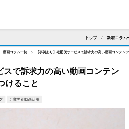
トップ
新着コラム
すべて
採用活動
動画コラム一覧
>
【事例あり】宅配便サービスで訴求力の高い動画コンテンツ
マニュアル・ハウツー動
ビスで訴求力の高い動画コンテン
建築業界
化粧品・
つけること
アパレル
ホテル・
web広告・CM
新企
グ
業界別動画活用
動画編集
社内向け
動画マーケティング