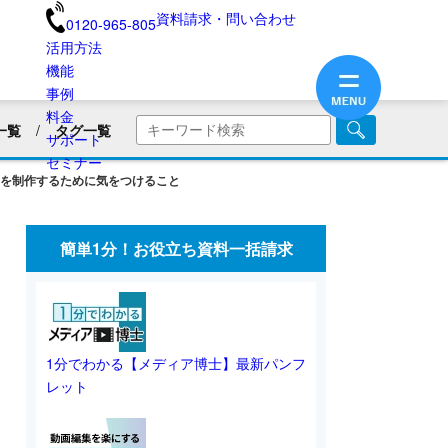
資料請求・問い合わせ
0120-965-805
活用方法
機能
事例
料金
一覧
タグ一覧
サポート
商品・サービス紹介
セミナー
を制作するために気をつけること
画
企業PR動画
社内広報
美容用品
ブランディング
医療業界
簡単1分！お役立ち資料一括請求
旅館・民宿
保険業界・生命保険
画リリース
会員向け情報
不動産業界
動画制作のコツ
SNS動画
1分でわかる【メディア博士】最新パンフ
レット
業界別動画活用