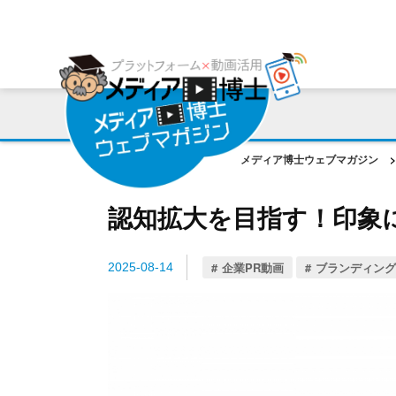
プラットフォーム
ご利用会社様の声
コンサルティング・サポート
動画編集ツール
プラットフォーム事例
お役立ち資料
AI機能
作成動画事例
コラム
メディア博士ウェブマガジン
>
ご相談事例
認知拡大を目指す！印象
企業PR動画
ブランディング
2025-08-14