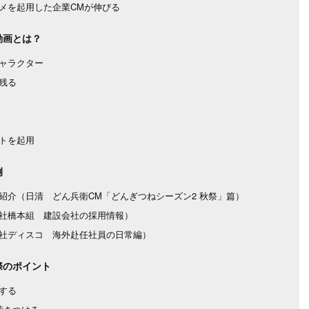
メを起用した企業CMが伸びる
動画とは？
ャラクター
残る
トを起用
例
紹介（日清 どん兵衛CM「どんぎつねシーズン2 秋祭」篇）
社橋本組 建設会社の採用情報）
社ディスコ 海外赴任社員の日常編）
際のポイント
する