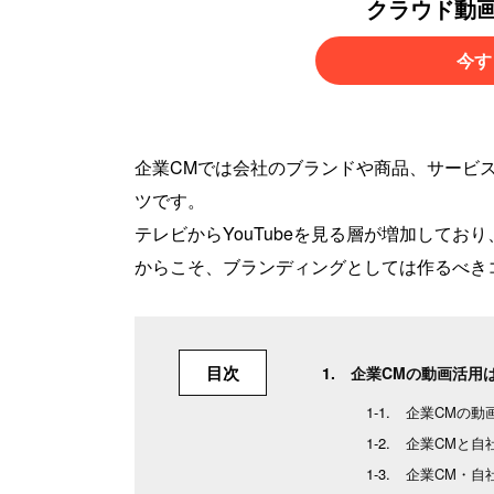
クラウド動
今す
企業CMでは会社のブランドや商品、サービ
ツです。
テレビからYouTubeを見る層が増加してお
からこそ、ブランディングとしては作るべき
目次
企業CMの動画活用
企業CMの動
企業CMと自
企業CM・自