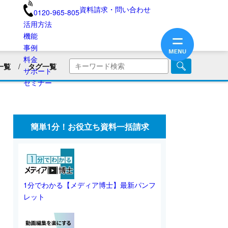
資料請求・問い合わせ
0120-965-805
活用方法
機能
事例
料金
一覧
タグ一覧
サポート
商品・サービス紹介
セミナー
画
企業PR動画
社内広報
美容用品
ブランディング
医療業界
簡単1分！お役立ち資料一括請求
旅館・民宿
保険業界・生命保険
画リリース
会員向け情報
不動産業界
動画制作のコツ
SNS動画
1分でわかる【メディア博士】最新パンフ
レット
業界別動画活用