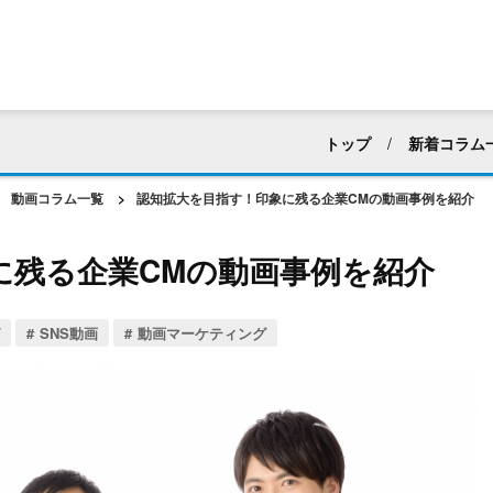
トップ
新着コラム
すべて
採用活動
動画コラム一覧
>
認知拡大を目指す！印象に残る企業CMの動画事例を紹介
マニュアル・ハウツー動
に残る企業CMの動画事例を紹介
建築業界
化粧品・
アパレル
ホテル・
SNS動画
動画マーケティング
web広告・CM
新企
動画編集
社内向け
動画マーケティング