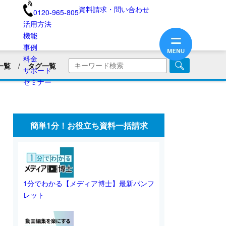
資料請求・問い合わせ
0120-965-805
活用方法
機能
事例
料金
一覧
タグ一覧
サポート
商品・サービス紹介
セミナー
画
企業PR動画
社内広報
美容用品
ブランディング
医療業界
簡単1分！お役立ち資料一括請求
旅館・民宿
保険業界・生命保険
画リリース
会員向け情報
不動産業界
動画制作のコツ
SNS動画
1分でわかる【メディア博士】最新パンフ
レット
業界別動画活用