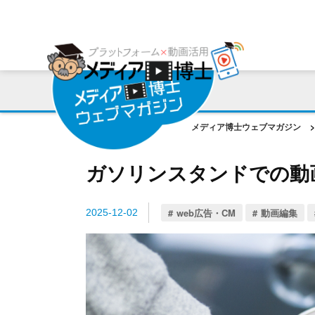
プラットフォーム
ご利用会社様の声
コンサルティング・サポート
動画編集ツール
プラットフォーム事例
お役立ち資料
AI機能
作成動画事例
コラム
メディア博士ウェブマガジン
>
ご相談事例
ガソリンスタンドでの動
web広告・CM
動画編集
2025-12-02