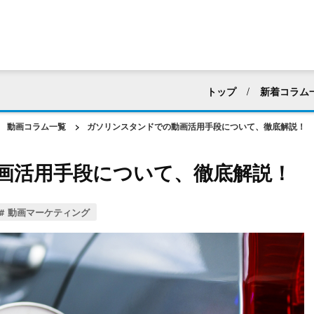
トップ
新着コラム
すべて
採用活動
動画コラム一覧
>
ガソリンスタンドでの動画活用手段について、徹底解説！
マニュアル・ハウツー動
画活用手段について、徹底解説！
建築業界
化粧品・
アパレル
ホテル・
動画マーケティング
web広告・CM
新企
動画編集
社内向け
動画マーケティング