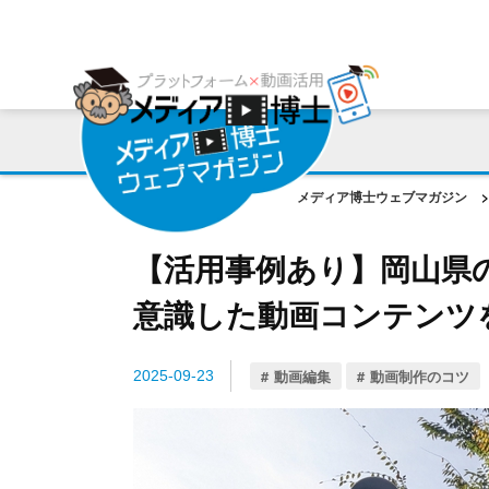
プラットフォーム
ご利用会社様の声
コンサルティング・サポート
動画編集ツール
プラットフォーム事例
お役立ち資料
AI機能
作成動画事例
コラム
メディア博士ウェブマガジン
>
ご相談事例
【活用事例あり】岡山県
意識した動画コンテンツ
動画編集
動画制作のコツ
2025-09-23