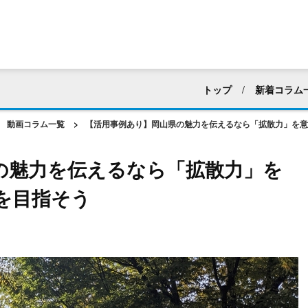
トップ
新着コラム
すべて
採用活動
動画コラム一覧
>
【活用事例あり】岡山県の魅力を伝えるなら「拡散力」を意
マニュアル・ハウツー動
の魅力を伝えるなら「拡散力」を
建築業界
化粧品・
を目指そう
アパレル
ホテル・
web広告・CM
新企
動画編集
社内向け
動画マーケティング