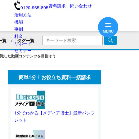
資料請求・問い合わせ
0120-965-805
活用方法
機能
事例
料金
一覧
タグ一覧
サポート
商品・サービス紹介
セミナー
識した動画コンテンツを目指そう
画
企業PR動画
社内広報
美容用品
ブランディング
医療業界
簡単1分！お役立ち資料一括請求
旅館・民宿
保険業界・生命保険
画リリース
会員向け情報
不動産業界
動画制作のコツ
SNS動画
1分でわかる【メディア博士】最新パンフ
レット
業界別動画活用