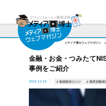
プラットフォーム
ご利用会社様の声
コンサルティング・サポート
動画編集ツール
プラットフォーム事例
お役立ち資料
AI機能
作成動画事例
コラム
メディア博士ウェブマガジン
>
ご相談事例
金融・お金・つみたてNI
事例をご紹介
動画制作のコツ
業界別動画
2024-12-19