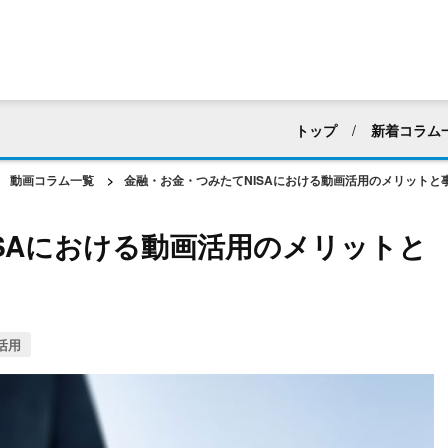
トップ
新着コラム
すべて
採用活動
動画コラム一覧
>
金融・お金・つみたてNISAにおける動画活用のメリットと
マニュアル・ハウツー動
SAにおける動画活用のメリットと
建築業界
化粧品・
アパレル
ホテル・
web広告・CM
新企
活用
動画編集
社内向け
動画マーケティング