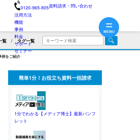
資料請求・問い合わせ
0120-965-805
活用方法
機能
事例
料金
一覧
タグ一覧
サポート
商品・サービス紹介
セミナー
事例をご紹介
画
企業PR動画
社内広報
美容用品
ブランディング
医療業界
簡単1分！お役立ち資料一括請求
旅館・民宿
保険業界・生命保険
画リリース
会員向け情報
不動産業界
動画制作のコツ
SNS動画
1分でわかる【メディア博士】最新パンフ
レット
業界別動画活用