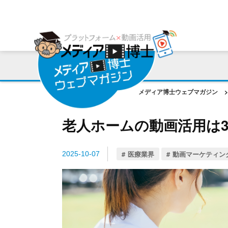
プラットフォーム
ご利用会社様の声
コンサルティング・サポート
動画編集ツール
プラットフォーム事例
お役立ち資料
AI機能
作成動画事例
コラム
メディア博士ウェブマガジン
>
ご相談事例
老人ホームの動画活用は
医療業界
動画マーケティン
2025-10-07