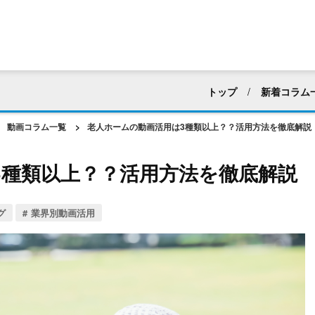
トップ
新着コラム
すべて
採用活動
動画コラム一覧
>
老人ホームの動画活用は3種類以上？？活用方法を徹底解説
マニュアル・ハウツー動
3種類以上？？活用方法を徹底解説
建築業界
化粧品・
アパレル
ホテル・
グ
業界別動画活用
web広告・CM
新企
動画編集
社内向け
動画マーケティング