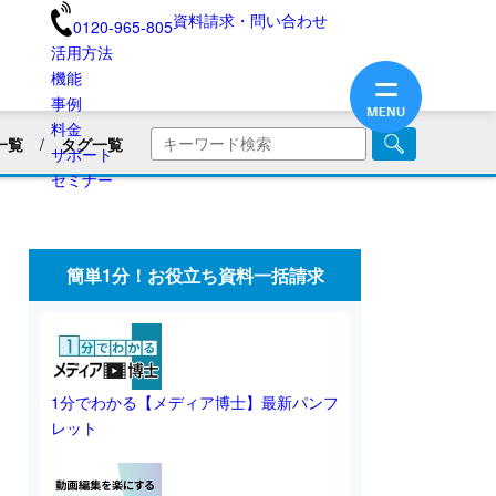
資料請求・問い合わせ
0120-965-805
活用方法
機能
事例
料金
一覧
タグ一覧
サポート
商品・サービス紹介
セミナー
画
企業PR動画
社内広報
美容用品
ブランディング
医療業界
簡単1分！お役立ち資料一括請求
旅館・民宿
保険業界・生命保険
画リリース
会員向け情報
不動産業界
動画制作のコツ
SNS動画
1分でわかる【メディア博士】最新パンフ
レット
業界別動画活用