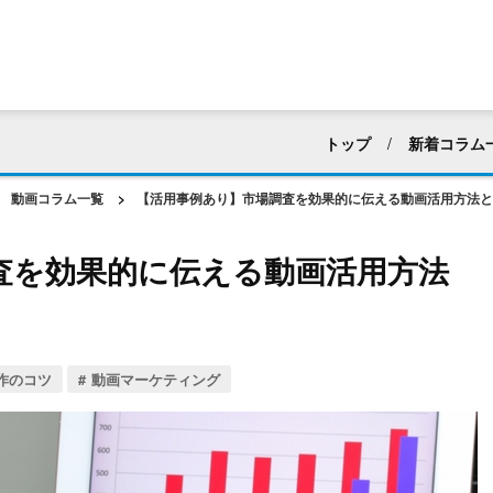
トップ
新着コラム
すべて
採用活動
動画コラム一覧
>
【活用事例あり】市場調査を効果的に伝える動画活用方法と
マニュアル・ハウツー動
査を効果的に伝える動画活用方法
建築業界
化粧品・
アパレル
ホテル・
web広告・CM
新企
作のコツ
動画マーケティング
動画編集
社内向け
動画マーケティング