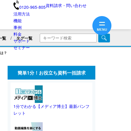
資料請求・問い合わせ
0120-965-805
活用方法
機能
事例
料金
一覧
タグ一覧
サポート
商品・サービス紹介
セミナー
は？
画
企業PR動画
社内広報
美容用品
ブランディング
医療業界
簡単1分！お役立ち資料一括請求
旅館・民宿
保険業界・生命保険
画リリース
会員向け情報
不動産業界
動画制作のコツ
SNS動画
1分でわかる【メディア博士】最新パンフ
レット
業界別動画活用