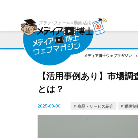
プラットフォーム
ご利用会社様の声
コンサルティング・サポート
動画編集ツール
プラットフォーム事例
お役立ち資料
AI機能
作成動画事例
コラム
メディア博士ウェブマガジン
>
ご相談事例
【活用事例あり】市場調
とは？
商品・サービス紹介
動画制
2025-09-06