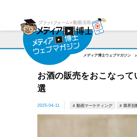
プラットフォーム
ご利用会社様の声
コンサルティング・サポート
動画編集ツール
プラットフォーム事例
お役立ち資料
AI機能
作成動画事例
コラム
メディア博士ウェブマガジン
>
ご相談事例
お酒の販売をおこなって
選
動画マーケティング
業界別
2025-04-11