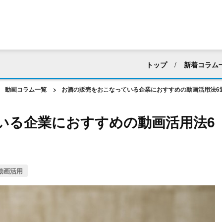
トップ
新着コラム
すべて
採用活動
動画コラム一覧
>
お酒の販売をおこなっている企業におすすめの動画活用法6
マニュアル・ハウツー動
いる企業におすすめの動画活用法6
建築業界
化粧品・
アパレル
ホテル・
web広告・CM
新企
動画活用
動画編集
社内向け
動画マーケティング