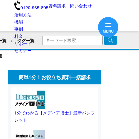
資料請求・問い合わせ
0120-965-805
活用方法
機能
事例
料金
一覧
タグ一覧
サポート
商品・サービス紹介
セミナー
選
画
企業PR動画
社内広報
美容用品
ブランディング
医療業界
簡単1分！お役立ち資料一括請求
旅館・民宿
保険業界・生命保険
画リリース
会員向け情報
不動産業界
動画制作のコツ
SNS動画
1分でわかる【メディア博士】最新パンフ
レット
業界別動画活用