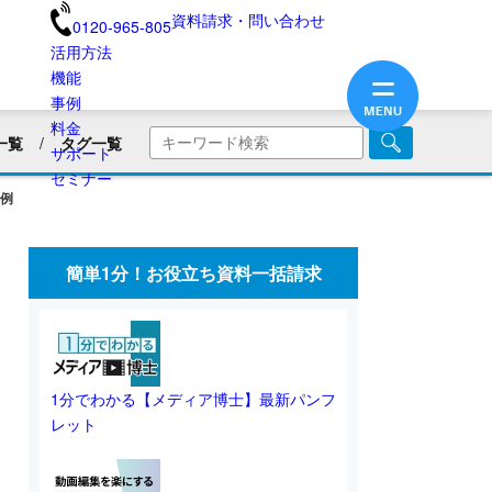
資料請求・問い合わせ
0120-965-805
活用方法
機能
事例
料金
一覧
タグ一覧
サポート
商品・サービス紹介
セミナー
例
画
企業PR動画
社内広報
美容用品
ブランディング
医療業界
簡単1分！お役立ち資料一括請求
旅館・民宿
保険業界・生命保険
画リリース
会員向け情報
不動産業界
動画制作のコツ
SNS動画
1分でわかる【メディア博士】最新パンフ
レット
業界別動画活用