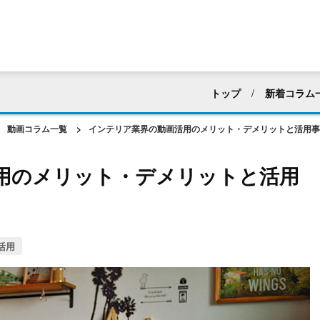
トップ
新着コラム
すべて
採用活動
動画コラム一覧
>
インテリア業界の動画活用のメリット・デメリットと活用事
マニュアル・ハウツー動
用のメリット・デメリットと活用
建築業界
化粧品・
アパレル
ホテル・
web広告・CM
新企
活用
動画編集
社内向け
動画マーケティング