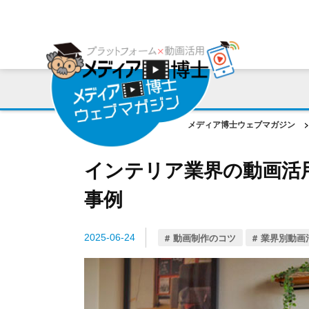
プラットフォーム
ご利用会社様の声
コンサルティング・サポート
動画編集ツール
プラットフォーム事例
お役立ち資料
AI機能
作成動画事例
コラム
メディア博士ウェブマガジン
>
ご相談事例
インテリア業界の動画活
事例
動画制作のコツ
業界別動画
2025-06-24