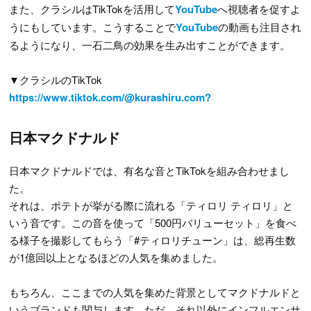
また、クラシルはTikTokを活用して
YouTube
へ視聴者を促すよ
うにもしています。こうすることで
YouTube
の動画も注目され
るようになり、一石二鳥の効果を生み出すことができます。
▼クラシルのTikTok
https://www.tiktok.com/@kurashiru.com?
日本マクドナルド
日本マクドナルドでは、有名な音とTikTokを組み合わせまし
た。
それは、ポテトが挙がる際に流れる「ティロリ ティロリ」と
いう音です。この音を使って「500円バリューセット」を食べ
る様子を撮影してもらう「#ティロリチューン」は、総再生数
が1億回以上となるほどの人気を集めました。
もちろん、ここまでの人気を集めた背景としてマクドナルドと
いうブランドも関与します。ただ、それ以外にインフルエンサ