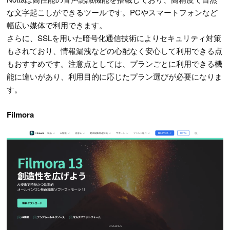
な文字起こしができるツールです。PCやスマートフォンなど
幅広い媒体で利用できます。
さらに、SSLを用いた暗号化通信技術によりセキュリティ対策
もされており、情報漏洩などの心配なく安心して利用できる点
もおすすめです。注意点としては、プランごとに利用できる機
能に違いがあり、利用目的に応じたプラン選びが必要になりま
す。
Filmora