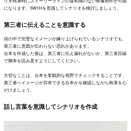
リオ執筆時にストーリーラインの違和感のない映像制作が可能
になります。5W1Hを意識してシナリオを検討しましょう。
第三者に伝えることを意識する
頭の中で完璧なイメージが練り上げられているシナリオでも、
第三者に意図が伝わらない恐れがあります。
台本を作成した後は、第三者に伝え漏れがないか、第三者目線
で脚本を読み直すようにしてください。
大切なことは、台本を客観的な視野でチェックすることです。
第三者へイメージが共有できる台本かを確認しながら執筆を心
がけましょう。
話し言葉を意識してシナリオを作成