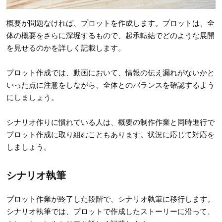
概要が問題なければ、プロットを作成します。プロットは、全
体の概要をさらに深堀するもので、起承転結でどのような展開
を見せるのかを詳しく記載します。
プロット作成では、動画において、情報の伝え漏れがないかと
いった点に注意をしながら、全体とのバランスを確認するよう
にしましょう。
シナリオ作りに慣れている人は、概要の制作作業と同時進行で
プロット作成に取り組むこともあります。状況に応じて対応を
しましょう。
シナリオ執筆
プロット作業が終了した段階で、シナリオ執筆に移行します。
シナリオ執筆では、プロットで作成したストーリーに沿って、