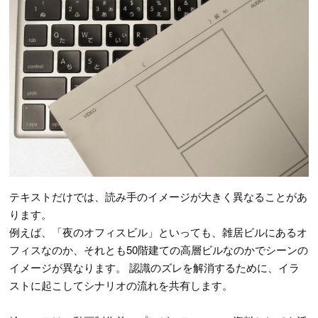
テキストだけでは、読み手のイメージが大きく異なることがあ
ります。
例えば、「夜のオフィスビル」といっても、雑居ビルにあるオ
フィスなのか、それとも50階建ての高層ビルなのかでシーンの
イメージが異なります。 認識のズレを解消するために、イラ
ストに起こしてシナリオの流れを共有します。