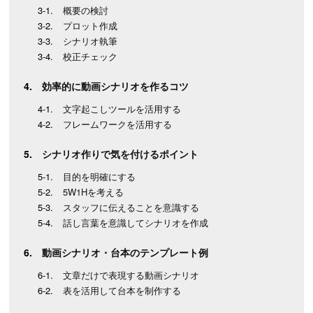
概要の検討
プロット作成
シナリオ執筆
校正チェック
効率的に動画シナリオを作るコツ
文字起こしツールを活用する
フレームワークを活用する
シナリオ作りで気を付けるポイント
目的を明確にする
5W1Hを考える
スタッフに伝えることを意識する
話し言葉を意識してシナリオを作成
動画シナリオ・台本のテンプレート例
文章だけで表現する動画シナリオ
表を活用して台本を制作する