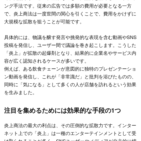
ング手法です。従来の広告では多額の費用が必要となる一方
で、炎上商法は一度世間の関心を引くことで、費用をかけずに
大規模な拡散を狙うことが可能です。
具体的には、物議を醸す発言や挑発的な表現を含む動画やSNS
投稿を発信し、ユーザー間で議論を巻き起こします。こうした
「炎上」が拡散の起爆剤となり、結果的に企業名やサービス内
容が広く認知されるケースが多いです。
例えば、ある飲食チェーンが意図的に独特のプレゼンテーショ
ン動画を発信し、これが「非常識だ」と批判を浴びたものの、
同時に「気になる」として多くの人が店舗を訪れるという効果
を生みました。
注目を集めるためには効果的な手段の1つ
炎上商法の最大の利点は、その圧倒的な拡散力です。インター
ネット上での「炎上」は一種のエンターテインメントとして受
け取られることが多く、SNSユーザーやメディアが自主的に情