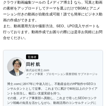
クラウド動画編集ツールの【メディア博士】なら、写真と動画
の素材をアップロードしてテーマを選ぶだけでBGMとアニメ
ーション付きの動画が自動生成可能！誰でも簡単にビジネス動
画の作成ができます。
また、動画運用方法や撮影方法、SEO、LPO流入サポートも
行っております。動画作成でお困りの際には是非お気軽にお問
合せください。
監修者
田村 航
株式会社博士.com
メディア事業・プロモーション業務管轄 サブマネージャ
ー
博士.comに2017年に中途入社し、不動産会社のHP制作やSEOコ
ンサルタントとして従事。 これまでに累計で80社以上のクライア
ントを担当し、幅広い支援実績を持つ。
その後、メディア事業部へ異動し、これまで培ったSEOやコンテ
ンツ戦略の知見を活かしながら、動画活用のコンサルティングに