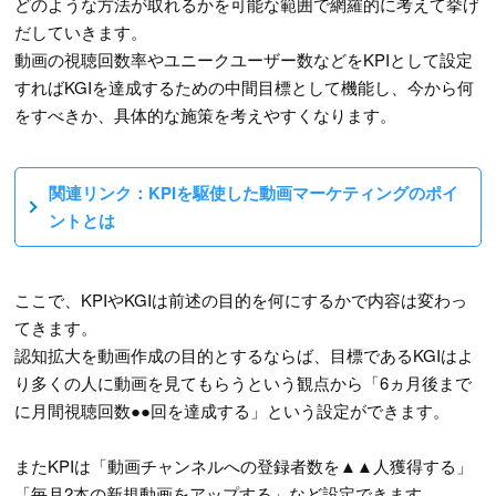
どのような方法が取れるかを可能な範囲で網羅的に考えて挙げ
だしていきます。
動画の視聴回数率やユニークユーザー数などをKPIとして設定
すればKGIを達成するための中間目標として機能し、今から何
をすべきか、具体的な施策を考えやすくなります。
関連リンク：KPIを駆使した動画マーケティングのポイ
ントとは
ここで、KPIやKGIは前述の目的を何にするかで内容は変わっ
てきます。
認知拡大を動画作成の目的とするならば、目標であるKGIはよ
り多くの人に動画を見てもらうという観点から「6ヵ月後まで
に月間視聴回数●●回を達成する」という設定ができます。
またKPIは「動画チャンネルへの登録者数を▲▲人獲得する」
「毎月2本の新規動画をアップする」など設定できます。