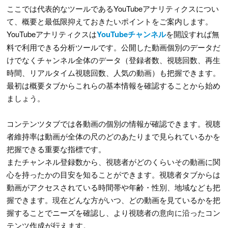
ここでは代表的なツールであるYouTubeアナリティクスについ
て、概要と最低限抑えておきたいポイントをご案内します。
YouTubeアナリティクスは
YouTubeチャンネル
を開設すれば無
料で利用できる分析ツールです。公開した動画個別のデータだ
けでなくチャンネル全体のデータ（登録者数、視聴回数、再生
時間、リアルタイム視聴回数、人気の動画）も把握できます。
最初は概要タブからこれらの基本情報を確認することから始め
ましょう。
コンテンツタブでは各動画の個別の情報が確認できます。視聴
者維持率は動画が全体の尺のどのあたりまで見られているかを
把握できる重要な指標です。
またチャンネル登録数から、視聴者がどのくらいその動画に関
心を持ったかの目安を知ることができます。視聴者タブからは
動画がアクセスされている時間帯や年齢・性別、地域なども把
握できます。現在どんな方がいつ、どの動画を見ているかを把
握することでニーズを確認し、より視聴者の意向に沿ったコン
テンツ作成が行えます。