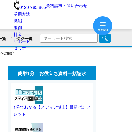
資料請求・問い合わせ
0120-965-805
活用方法
機能
事例
料金
一覧
タグ一覧
サポート
商品・サービス紹介
セミナー
をご紹介！
画
企業PR動画
社内広報
美容用品
ブランディング
医療業界
簡単1分！お役立ち資料一括請求
旅館・民宿
保険業界・生命保険
画リリース
会員向け情報
不動産業界
動画制作のコツ
SNS動画
1分でわかる【メディア博士】最新パンフ
レット
業界別動画活用