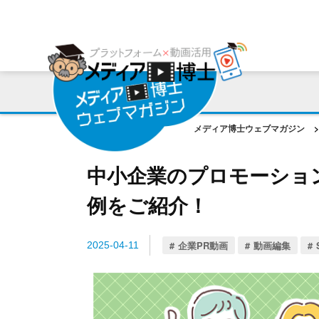
プラットフォーム
ご利用会社様の声
コンサルティング・サポート
動画編集ツール
プラットフォーム事例
お役立ち資料
AI機能
作成動画事例
コラム
メディア博士ウェブマガジン
>
ご相談事例
中小企業のプロモーショ
例をご紹介！
企業PR動画
動画編集
2025-04-11