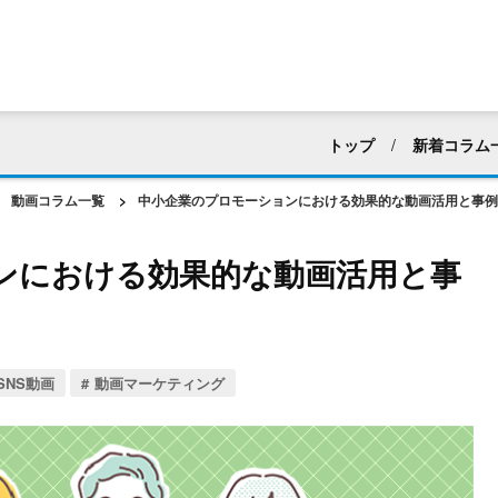
トップ
新着コラム
すべて
採用活動
動画コラム一覧
>
中小企業のプロモーションにおける効果的な動画活用と事例
マニュアル・ハウツー動
ンにおける効果的な動画活用と事
建築業界
化粧品・
アパレル
ホテル・
web広告・CM
新企
SNS動画
動画マーケティング
動画編集
社内向け
動画マーケティング